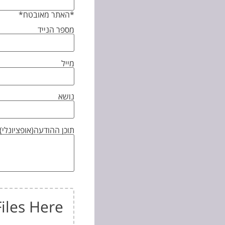
*האתר מאובטח*
מספר הנייד
מייל
נושא
תוכן ההודעה(אופציונלי)
iles Here