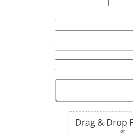
Drag & Drop F
or